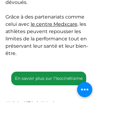
dévoués.
Grâce à des partenariats comme 
celui avec 
le centre Medxcare,
 les 
athlètes peuvent repousser les 
limites de la performance tout en 
préservant leur santé et leur bien-
être.
En savoir plus sur l'Isocinétisme
#MickaëlZézé
#Medxcare
#Isocinétisme
#PerformanceSportive
#SuiviOptimal
#Rééducation
#Cannes
#JO2024