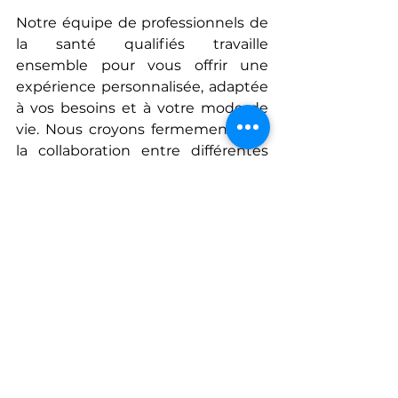
Notre équipe de professionnels de 
la santé qualifiés travaille 
ensemble pour vous offrir une 
expérience personnalisée, adaptée 
à vos besoins et à votre mode de 
vie. Nous croyons fermement que 
la collaboration entre différentes 
disciplines de la santé est la clé 
pour traiter efficacement les maux 
de dos. Avec notre approche 
intégrative, vous bénéficierez de 
soins de qualité et d'une prise en 
charge globale de votre condition.
Nous vous invitons à visiter la page 
dédiée à Medxdos sur notre site 
internet pour découvrir en détail 
les avantages et les modalités 