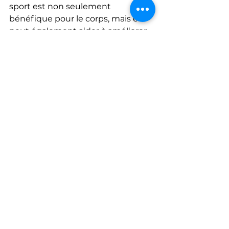
sport est non seulement 
bénéfique pour le corps, mais elle 
peut également aider à améliorer 
la santé mentale en réduisant le 
stress et en augmentant la 
confiance en soi. 
Alors, pourquoi ne pas commencer 
dès maintenant une activité 
sportive régulière pour prendre 
soin de votre santé 
cardiovasculaire ?
Alpes Maritimes
Cannes
Mandelieu
renforcement musculaire
prévention
système immunitaire
réduction du stress et de l'anxiété
maladies cardiovasculaires
activité physique
pression artérielle
circulation sanguine
cholestérol
exercice
contrôle du poids