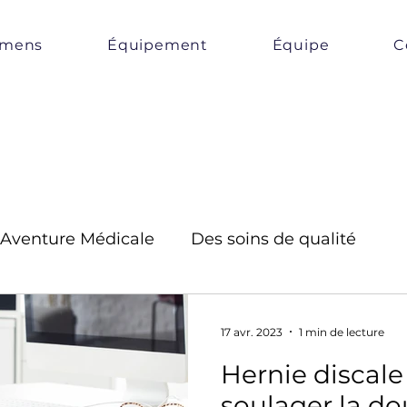
amens
Équipement
Équipe
C
l'Aventure Médicale
Des soins de qualité
17 avr. 2023
1 min de lecture
Hernie discal
soulager la do