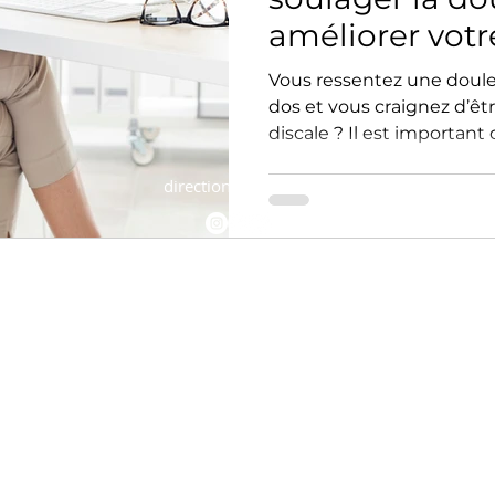
améliorer votr
!
Vous ressentez une doule
dos et vous craignez d’êt
discale ? Il est important d
direction@medxcare.fr
© 2024 par medxcare.