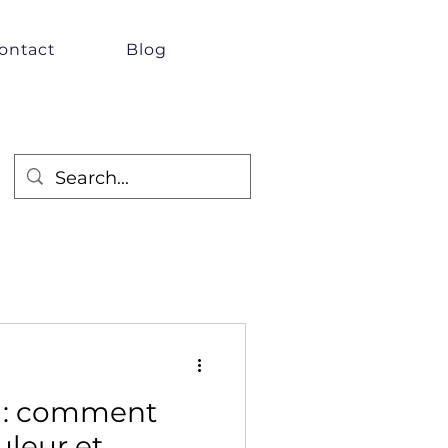
ontact
Blog
e : comment
uleur et